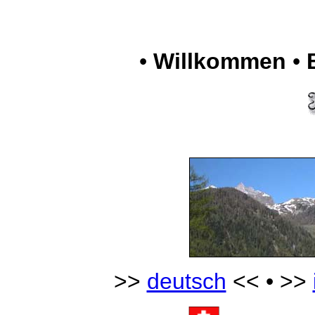
•
Willkommen
•
>>
deutsch
<< • >>